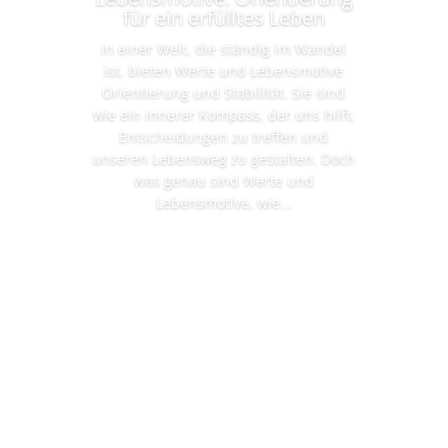
für ein erfülltes Leben
In einer Welt, die ständig im Wandel
ist, bieten Werte und Lebensmotive
Orientierung und Stabilität. Sie sind
wie ein innerer Kompass, der uns hilft,
Entscheidungen zu treffen und
unseren Lebensweg zu gestalten. Doch
was genau sind Werte und
Lebensmotive, wie...
Mehr lesen